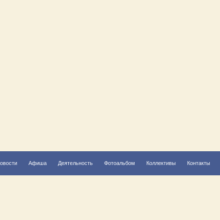
овости
Афиша
Деятельность
Фотоальбом
Коллективы
Контакты
Решаем вместе