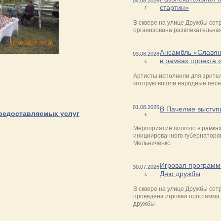
04.08.2026
стартин»
г.
В сквере на улице Дружбы сот
организована развлекательна
Ансамбль «Славян
03.08.2026
в рамках проекта 
г.
Артисты исполнили для зрител
которую вошли народные песн
01.08.2026
В Пачелме выступ
предоставляемых услуг
г.
Мероприятие прошло в рамках 
инициированного губернаторо
Мельниченко
Игровая програм
30.07.2026
Дню дружбы
г.
В сквере на улице Дружбы сот
проведена игровая программ
дружбы