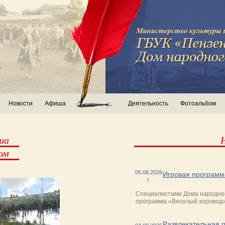
Новости
Афиша
Деятельность
Фотоальбом
ша
ом
05.08.2026
Игровая программ
г.
Специалистами Дома народног
программа «Веселый хоровод»
Развлекательная 