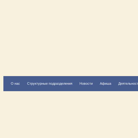
О нас
Структурные подразделения
Новости
Афиша
Деятельнос
Есть вопрос?
Напишите нам