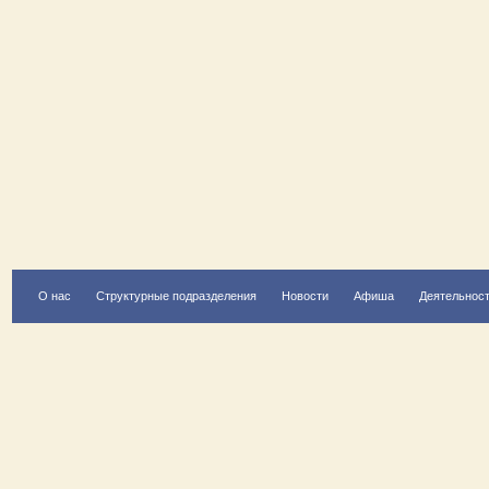
О нас
Структурные подразделения
Новости
Афиша
Деятельнос
Есть вопрос?
Напишите нам