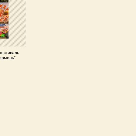
фестиваль
гармонь"