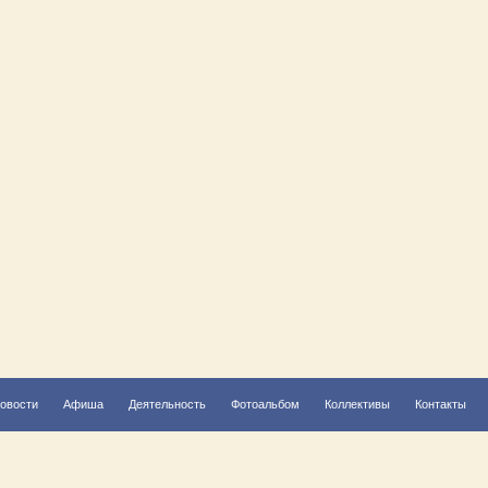
овости
Афиша
Деятельность
Фотоальбом
Коллективы
Контакты
Решаем вместе