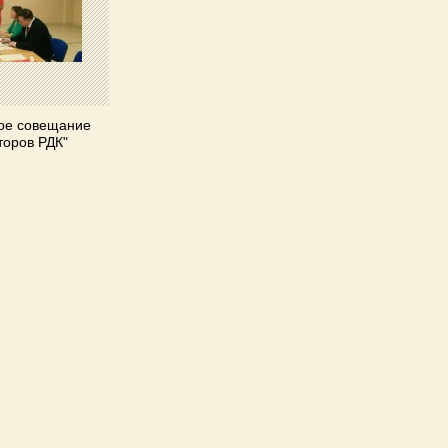
ое совещание
торов РДК"