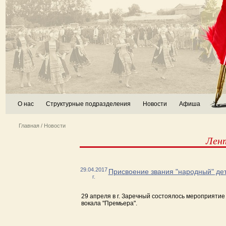
О нас
Структурные подразделения
Новости
Афиша
Главная
/
Новости
Лен
29.04.2017
Присвоение звания "народный" дет
г.
29 апреля в г. Заречный состоялось мероприятие
вокала "Премьера".