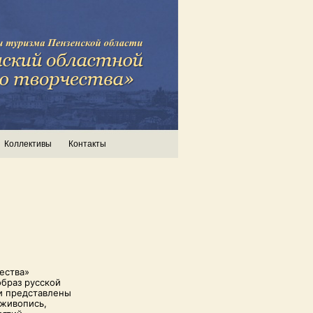
Коллективы
Контакты
ества»
образ русской
и представлены
 живопись,