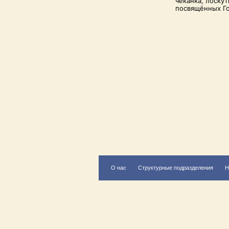
чеканка, лоску
посвящённых Го
О нас
Структурные подразделения
Н