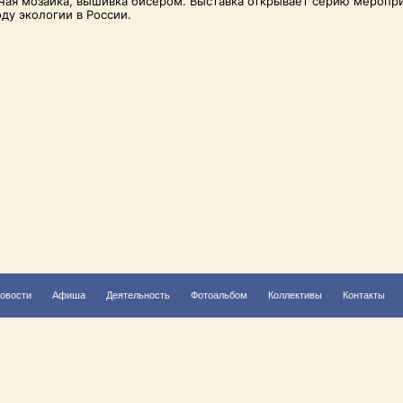
тная мозаика, вышивка бисером. Выставка открывает серию меропри
ду экологии в России.
овости
Афиша
Деятельность
Фотоальбом
Коллективы
Контакты