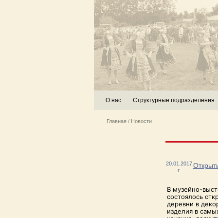
О нас
Структурные подразделения
Главная
/
Новости
20.01.2017
Открыти
г.
В музейно-выст
состоялось откр
деревни в деко
изделия в самы