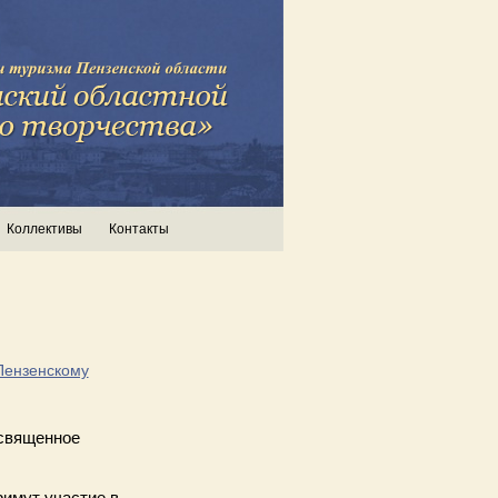
Коллективы
Контакты
Пензенскому
освященное
римут участие в