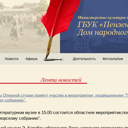
Новости
Афиша
Деятельность
Фотоальбом
Лента новостей
ы Оперной студии примут участие в мероприятии, посвященному "
му собранию".
итературном музее в 15.00
состоится областное мероприятие,п
морскому собранию".
ой студии Э. Карибян областного Дома народного творчества п