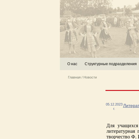
О нас
Структурные подразделения
Главная
/
Новости
05.12.2023
Литерат
г.
Для учащихс
литературная 
творчество Ф. 