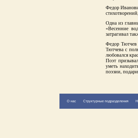
Федор Иванови
стихотворений,
Одна из главн
«Весенние во
затрагивал так
Федор Тютчев​
Тютчева с пол
любовался крас
Поэт призывал
уметь находит
поэзии, подар
О нас
Структурные подразделения
Н