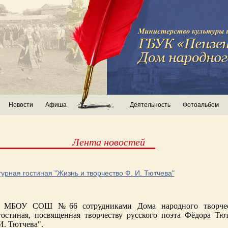
Новости
Афиша
Деятельность
Фотоальбом
Лента новостей
урная гостиная "Жизнь и творчество Ф. И. Тютчева"
я МБОУ СОШ №66 сотрудниками Дома народного творчес
гостиная, посвященная творчеству русского поэта Фёдора Тю
И. Тютчева".