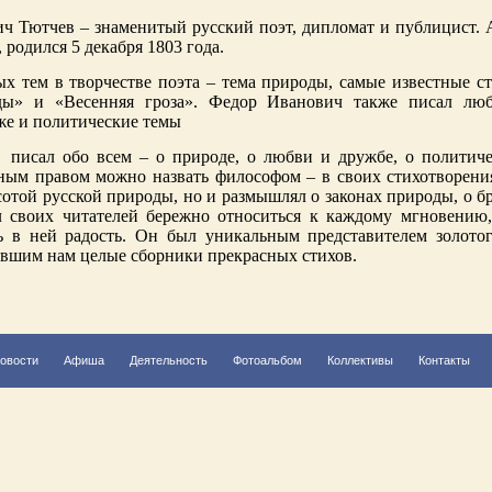
ч Тютчев – знаменитый русский поэт, дипломат и публицист. 
 родился 5 декабря 1803 года.
ых тем в творчестве поэта – тема природы, самые известные 
ды» и «Весенняя гроза». Федор Иванович также писал люб
же и политические темы
 ​ писал обо всем – о природе, о любви и дружбе, о политич
ным правом можно назвать философом – в своих стихотворения
отой русской природы, но и размышлял о законах природы, о б
 своих читателей бережно относиться к каждому мгновению,
ь в ней радость. Он был уникальным представителем золотог
ившим нам целые сборники прекрасных стихов.
овости
Афиша
Деятельность
Фотоальбом
Коллективы
Контакты