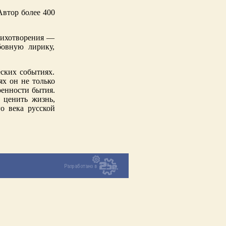
Автор более 400
стихотворения —
овную лирику,
еских событиях.
х он не только
ренности бытия.
 ценить жизнь,
о века русской
Вернуться