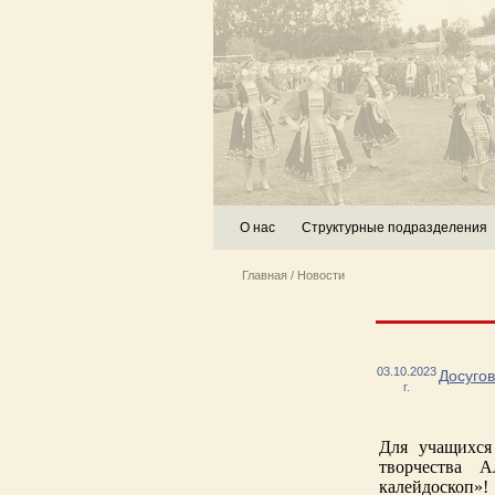
О нас
Структурные подразделения
Главная
/
Новости
03.10.2023
Досуго
г.
Для учащихс
творчества 
калейдоскоп»!