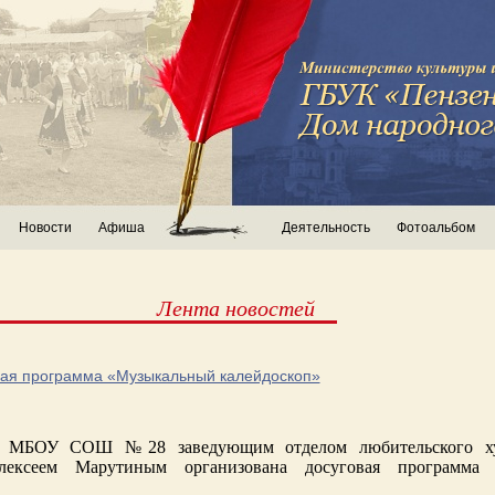
Новости
Афиша
Деятельность
Фотоальбом
Лента новостей
вая программа «Музыкальный калейдоскоп»
я МБОУ СОШ №28 заведующим отделом любительского ху
Алексеем Марутиным организована досуговая программа