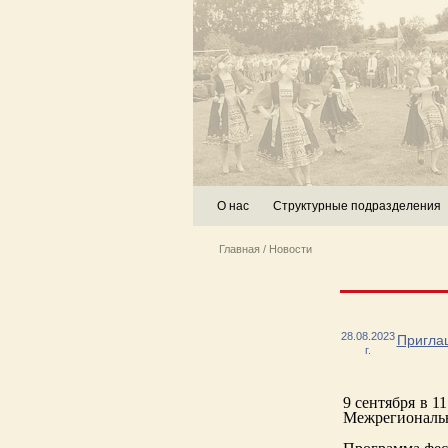
О нас
Структурные подразделения
Главная
/
Новости
28.08.2023
Пригла
г.
9 сентября в 1
Межрегиональн