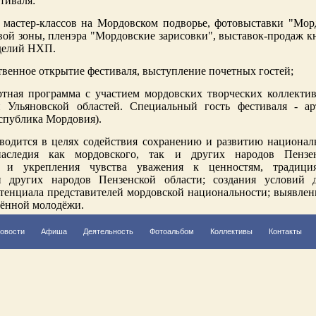
тиваля:
а мастер-классов на Мордовском подворье, фотовыставки "Мор
вой зоны, пленэра "Мордовские зарисовки", выставок-продаж к
делий НХП.
твенное открытие фестиваля, выступление почетных гостей;
ртная программа с участием мордовских творческих коллектив
 Ульяновской областей. Специальный гость фестиваля - ар
спублика Мордовия).
водится в целях содействия сохранению и развитию национал
наследия как мордовского, так и других народов Пензен
я и укрепления чувства уважения к ценностям, традиц
и других народов Пензенской области; создания условий 
отенциала представителей мордовской национальности; выявле
рённой молодёжи.
овости
Афиша
Деятельность
Фотоальбом
Коллективы
Контакты