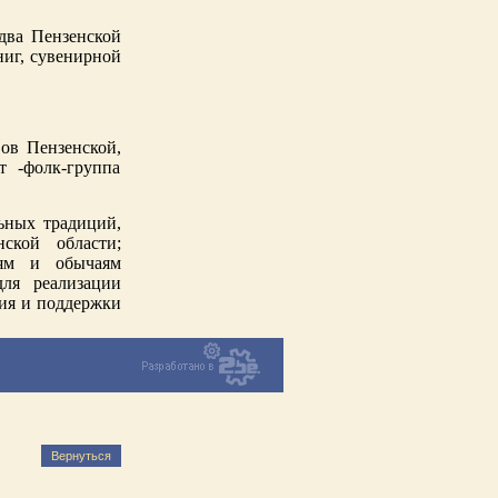
два Пензенской
ниг, сувенирной
ов Пензенской,
т -фолк-группа
ьных традиций,
ской области;
иям и обычаям
для реализации
ния и поддержки
Вернуться