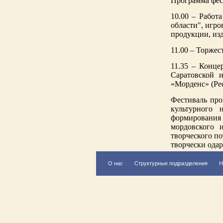
Программа фес
10.00 – Работ
области", игро
продукции, из
11.00 – Торжес
11.35 – Конце
Саратовской и
«Морденс» (Ре
Фестиваль про
культурного 
формировани
мордовского 
творческого п
творчески ода
О нас
Структурные подразделения
Н