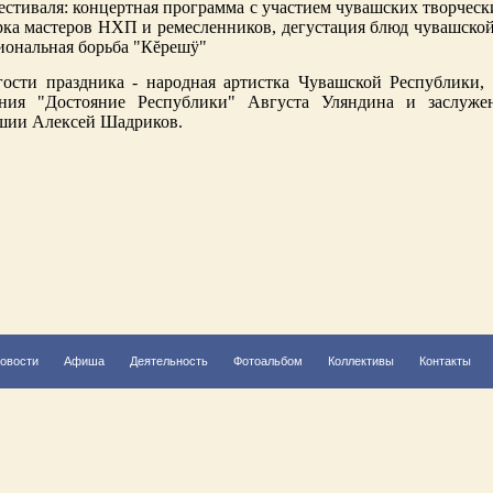
стиваля: концертная программа с участием чувашских творческ
рка мастеров НХП и ремесленников, дегустация блюд чувашской
иональная борьба "Кĕрешÿ"
ости праздника - народная артистка Чувашской Республики, 
ания "Достояние Республики" Августа Уляндина и заслуже
шии Алексей Шадриков.
овости
Афиша
Деятельность
Фотоальбом
Коллективы
Контакты