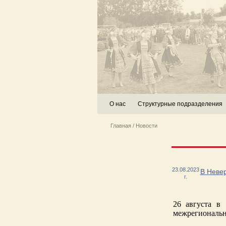
О нас
Структурные подразделения
Главная
/
Новости
23.08.2023
В Невер
г.
26 августа в
межрегиональн