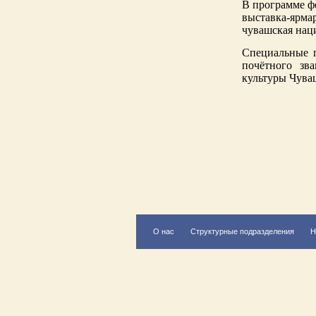
В программе фе
выставка-ярма
чувашская нац
Специальные г
почётного зв
культуры Чува
О нас
Структурные подразделения
Н