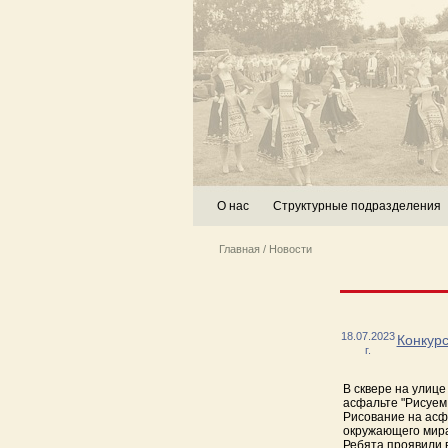
О нас
Структурные подразделения
Главная
/
Новости
18.07.2023
Конкурс
г.
В сквере на улице
асфальте "Рисуем 
Рисование на асфа
окружающего мира
Ребята проявили 