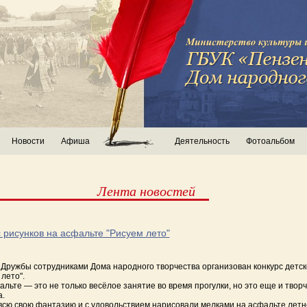
Новости
Афиша
Деятельность
Фотоальбом
Лента новостей
 рисунков на асфальте "Рисуем лето"
 Дружбы сотрудниками Дома народного творчества организован конкурс детск
лето".
льте — это не только весёлое занятие во время прогулки, но это еще и твор
.
всю свою фантазию и с удовольствием нарисовали мелками на асфальте лет