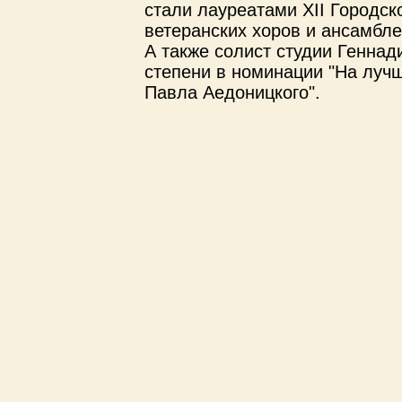
стали лауреатами XII Городск
ветеранских хоров и ансамбле
А также солист студии Геннад
степени в номинации "На луч
Павла Аедоницкого".