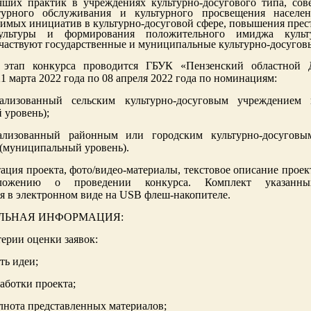
ших практик в учреждениях культурно-досугового типа, сов
ьтурного обслуживания и культурного просвещения населе
чимых инициатив в культурно-досуговой сфере, повышения пре
ультуры и формирования положительного имиджа культу
частвуют государственные и муниципальные культурно-досугов
 этап конкурса проводится ГБУК «Пензенский областной 
21 марта 2022 года по 08 апреля 2022 года по номинациям:
еализованный сельским культурно-досуговым учреждением 
 уровень);
еализованный районным или городским культурно-досуговы
 (муниципальный уровень).
тация проекта, фото/видео-материалы, текстовое описание прое
ложению о проведении конкурса. Комплект указанны
я в электронном виде на USB флеш-накопителе.
ЛЬНАЯ ИНФОРМАЦИЯ:
ерии оценки заявок:
ть идеи;
работки проекта;
олнота представленных материалов;