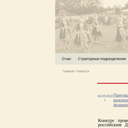
О нас
Структурные подразделения
Главная
/
Новости
Приглаш
16.03.2022
реализо
г.
формат
Конкурс пров
российским Д