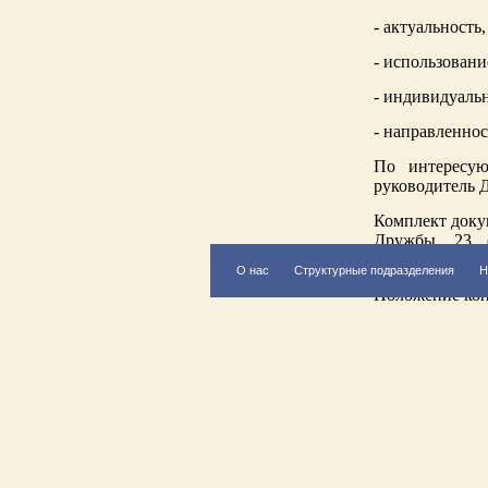
- актуальность
- использован
- индивидуальн
- направленно
По интересую
руководитель Д
Комплект докум
Дружбы, 23 (
народного твор
О нас
Структурные подразделения
Н
Положение кон