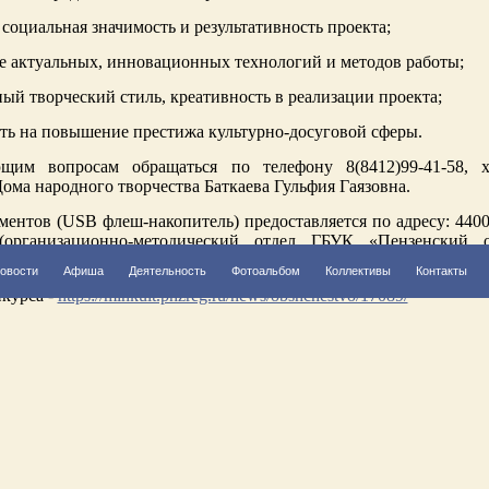
, социальная значимость и результативность проекта;
ие актуальных, инновационных технологий и методов работы;
ый творческий стиль, креативность в реализации проекта;
сть на повышение престижа культурно-досуговой сферы.
щим вопросам обращаться по телефону 8(8412)99-41-58, х
ома народного творчества Баткаева Гульфия Гаязовна.
ентов (USB флеш-накопитель) предоставляется по адресу: 440067
организационно-методический отдел ГБУК «Пензенский 
чества»).
овости
Афиша
Деятельность
Фотоальбом
Коллективы
Контакты
курса -
https://minkult.pnzreg.ru/news/obshchestvo/17089/