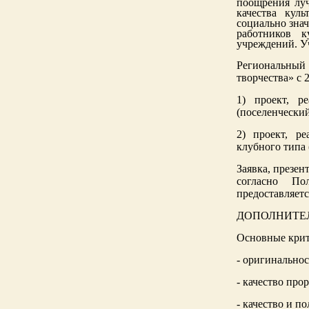
поощрения луч
качества кул
социально зна
работников к
учреждений. У
Региональный
творчества» с 
1) проект, р
(поселенческий
2) проект, р
клубного типа
Заявка, презен
согласно По
предоставляетс
ДОПОЛНИТЕ
Основные крит
- оригинальнос
- качество про
- качество и п