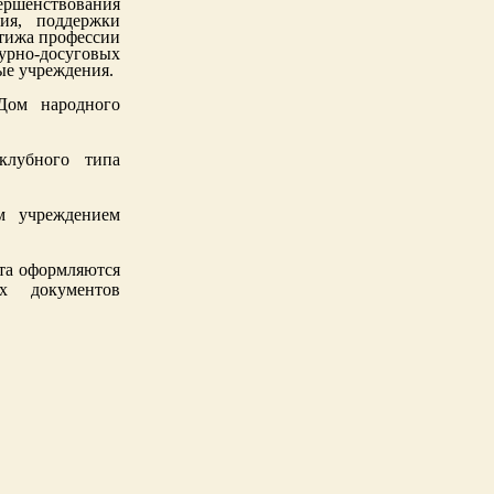
ершенствования
ния, поддержки
стижа профессии
рно-досуговых
ые учреждения.
Дом народного
клубного типа
м учреждением
кта оформляются
х документов