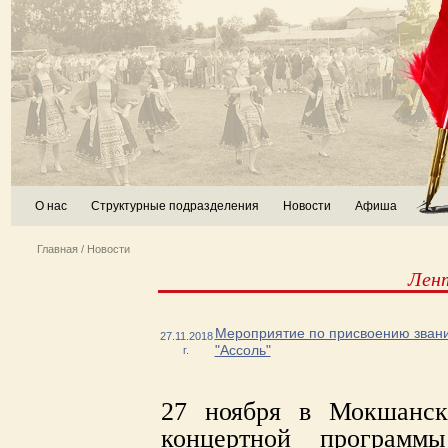
О нас
Структурные подразделения
Новости
Афиша
Главная
/
Новости
Лен
Мероприятие по присвоению звани
27.11.2018
"Ассоль"
г.
27 ноября в Мокшанск
концертной программ