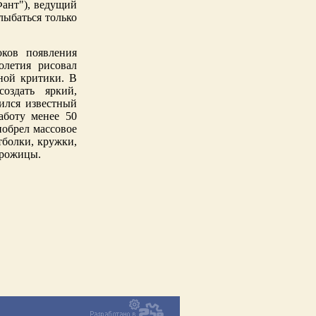
Фант"), ведущий
лыбаться только
оков появления
летия рисовал
ной критики. В
оздать яркий,
ился известный
аботу менее 50
иобрел массовое
болки, кружки,
 рожицы.