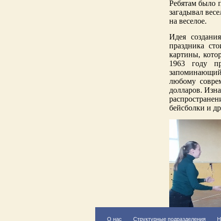
Ребятам было 
загадывал весе
на веселое.
Идея создани
праздника ст
картины, кото
1963 году пр
запоминающийс
любому совре
долларов. Изна
распространен
бейсболки и д
О нас
Структурные подразделения
Н