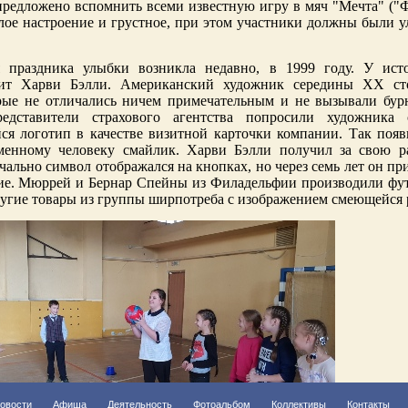
предложено вспомнить всеми известную игру в мяч "Мечта" ("
лое настроение и грустное, при этом участники должны были у
я праздника улыбки возникла недавно, в 1999 году. У ист
оит Харви Бэлли. Американский художник середины XX сто
рые не отличались ничем примечательным и не вызывали бур
едставители страхового агентства попросили художника с
я логотип в качестве визитной карточки компании. Так появ
менному человеку смайлик. Харви Бэлли получил за свою р
чально символ отображался на кнопках, но через семь лет он пр
ие. Мюррей и Бернар Спейны из Филадельфии производили фут
ругие товары из группы ширпотреба с изображением смеющейся
овости
Афиша
Деятельность
Фотоальбом
Коллективы
Контакты