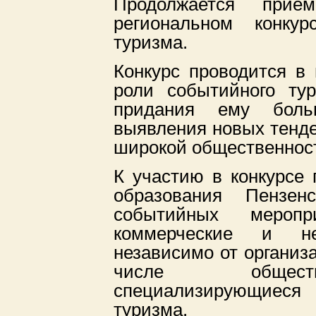
Продолжается при
региональном конку
туризма.
Конкурс проводится в
роли событийного ту
придания ему боль
выявления новых тенд
широкой общественност
К участию в конкурсе
образования Пензенс
событийных меропр
коммерческие и нек
независимо от организ
числе обществ
специализирующиеся
туризма.