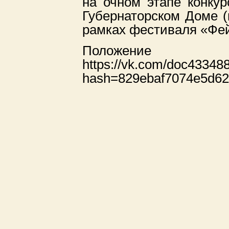
на очном этапе конкур
Губернаторском Доме (г.
рамках фестиваля «Фей
Положени
https://vk.com/doc4334
hash=829ebaf7074e5d6