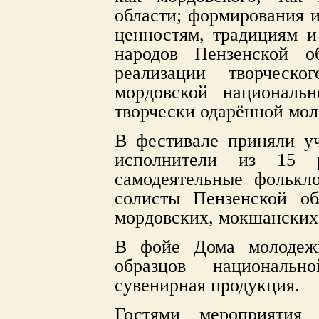
области; формирования и
ценностям, традициям и
народов Пензенской о
реализации творческо
мордовской националь
творчески одарённой мол
В фестивале приняли уч
исполнители из 15 р
самодеятельные фолькл
солисты Пензенской о
мордовских, мокшанских,
В фойе Дома молодежи
образцов националь
сувенирная продукция.
Гостями мероприятия 