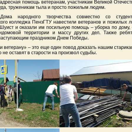
 адресная помощь ветеранам, участникам Великой Отечест
уда, труженикам тыла и просто пожилым людям.
 Дома народного творчества совместно со студен
кого колледжа ПензГТУ навестили ветеранов и пожилых л
Шуист и оказали им посильную помощь – уборка по дому, 
идомовой территории и массу других дел. Также ребя
 наступающим праздником Днем Победы.
 ветерану» – это еще один повод доказать нашим старикам
о не оставят в старости на произвол судьбы.