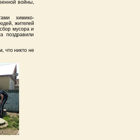
венной войны,
тами химико-
юдей, жителей
сбор мусора и
та поздравили
, что никто не