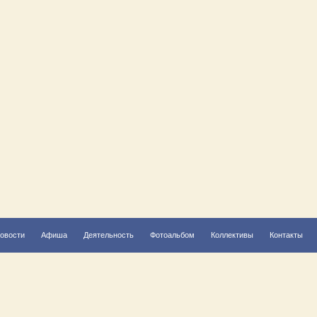
овости
Афиша
Деятельность
Фотоальбом
Коллективы
Контакты
Решаем вместе