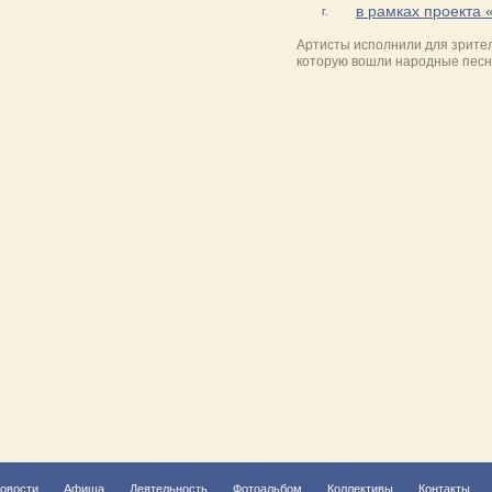
в рамках проекта 
г.
Артисты исполнили для зрител
которую вошли народные песн
овости
Афиша
Деятельность
Фотоальбом
Коллективы
Контакты