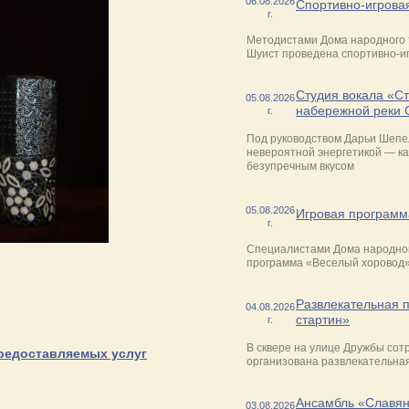
06.08.2026
Спортивно-игрова
г.
Методистами Дома народного 
Шуист проведена спортивно-и
Студия вокала «С
05.08.2026
набережной реки 
г.
Под руководством Дарьи Шепе
невероятной энергетикой — к
безупречным вкусом
05.08.2026
Игровая программ
г.
Специалистами Дома народног
программа «Веселый хоровод»
Развлекательная 
04.08.2026
стартин»
г.
В сквере на улице Дружбы сот
предоставляемых услуг
организована развлекательна
Ансамбль «Славян
03.08.2026