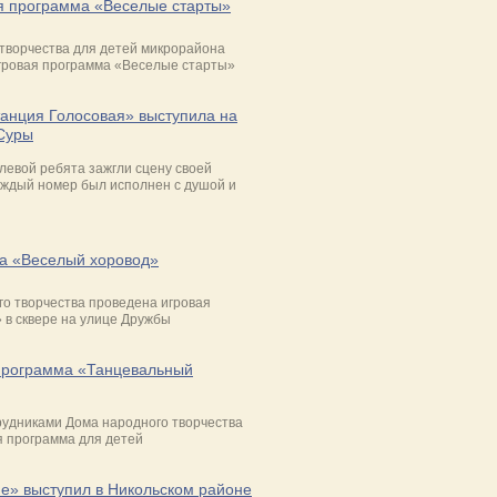
я программа «Веселые старты»
творчества для детей микрорайона
гровая программа «Веселые старты»
танция Голосовая» выступила на
Суры
левой ребята зажгли сцену своей
аждый номер был исполнен с душой и
а «Веселый хоровод»
о творчества проведена игровая
 в сквере на улице Дружбы
программа «Танцевальный
рудниками Дома народного творчества
я программа для детей
е» выступил в Никольском районе