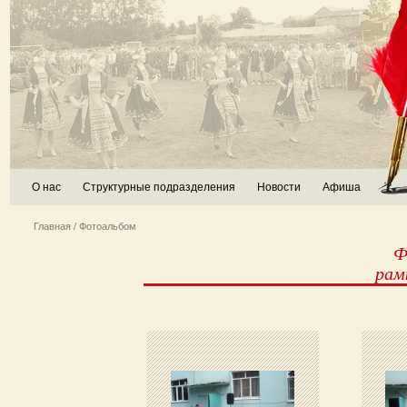
О нас
Структурные подразделения
Новости
Афиша
Главная
/ Фотоальбом
Ф
рам