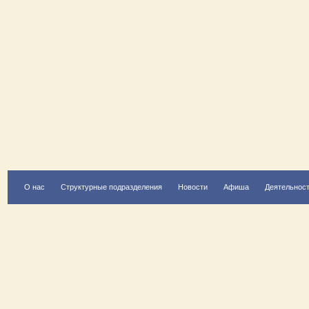
О нас
Структурные подразделения
Новости
Афиша
Деятельнос
Есть вопрос?
Напишите нам