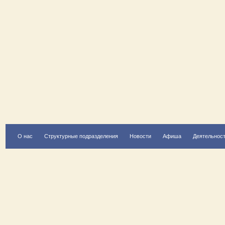
О нас
Структурные подразделения
Новости
Афиша
Деятельнос
Есть вопрос?
Напишите нам