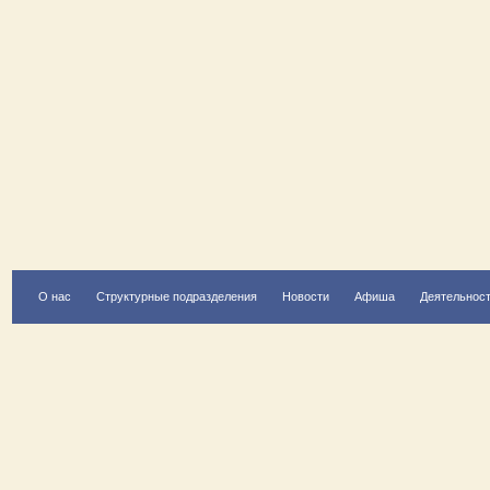
О нас
Структурные подразделения
Новости
Афиша
Деятельнос
Есть вопрос?
Напишите нам