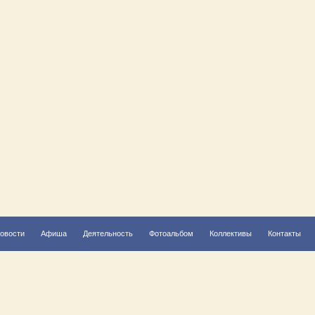
овости
Афиша
Деятельность
Фотоальбом
Коллективы
Контакты
Решаем вместе