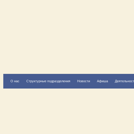
О нас
Структурные подразделения
Новости
Афиша
Деятельнос
Есть вопрос?
Напишите нам