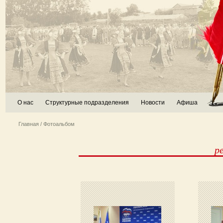
О нас
Структурные подразделения
Новости
Афиша
Главная
/ Фотоальбом
р