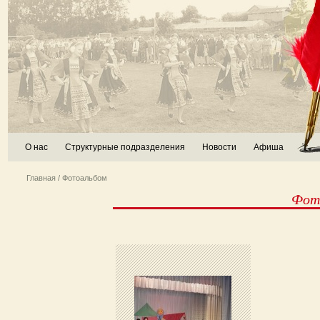
О нас
Структурные подразделения
Новости
Афиша
Главная
/ Фотоальбом
Фото