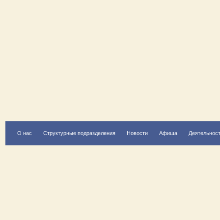
О нас
Структурные подразделения
Новости
Афиша
Деятельнос
Есть вопрос?
Напишите нам