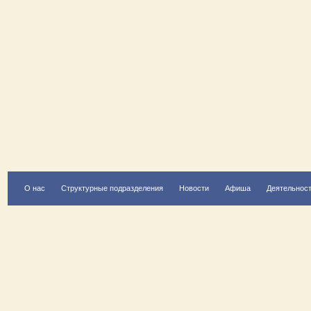
О нас
Структурные подразделения
Новости
Афиша
Деятельнос
Есть вопрос?
Напишите нам