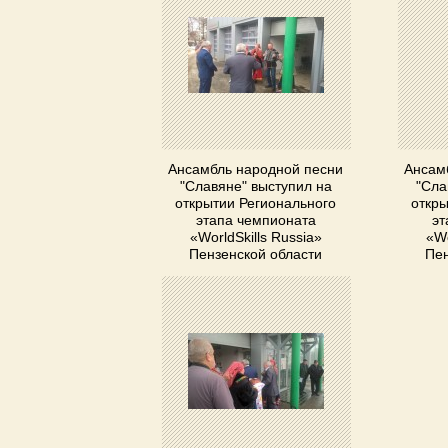
Ансамбль народной песни
Ансам
"Славяне" выступил на
"Сла
открытии Регионального
откры
этапа чемпионата
эт
«WorldSkills Russia»
«Wo
Пензенской области
Пен