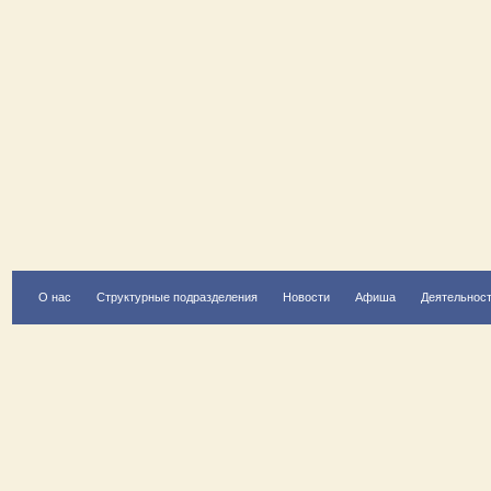
О нас
Структурные подразделения
Новости
Афиша
Деятельнос
Есть вопрос?
Напишите нам