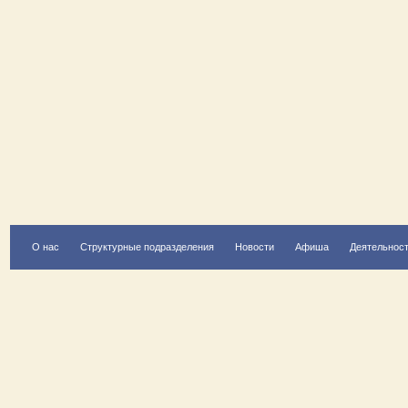
О нас
Структурные подразделения
Новости
Афиша
Деятельнос
Есть вопрос?
Напишите нам