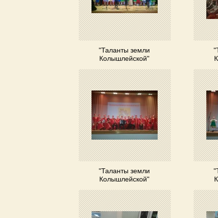
"Таланты земли
"
Колышлейской"
К
"Таланты земли
"
Колышлейской"
К