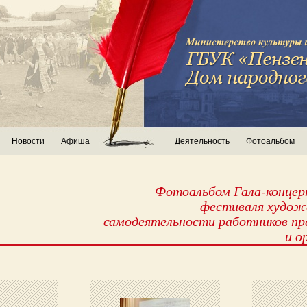
Новости
Афиша
Деятельность
Фотоальбом
Фотоальбом Гала-концер
фестиваля худож
самодеятельности работников пр
и о