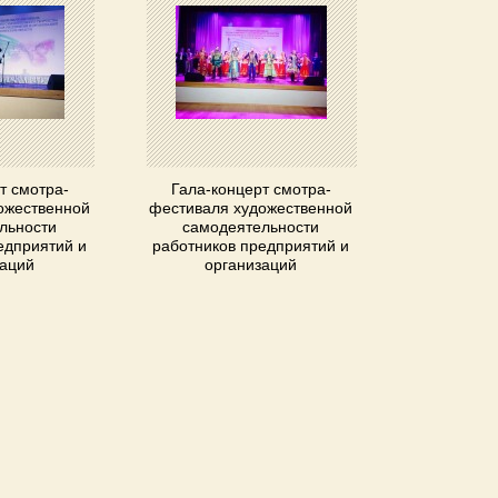
т смотра-
Гала-концерт смотра-
ожественной
фестиваля художественной
льности
самодеятельности
едприятий и
работников предприятий и
заций
организаций