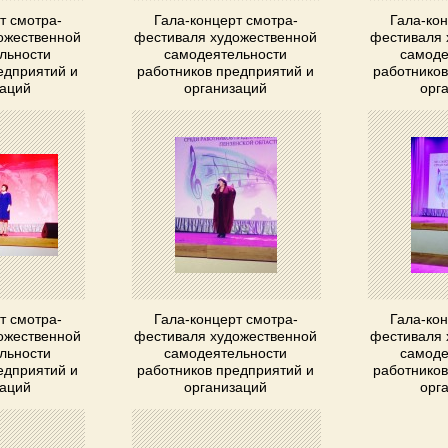
т смотра-
Гала-концерт смотра-
Гала-кон
ожественной
фестиваля художественной
фестиваля 
льности
самодеятельности
самоде
едприятий и
работников предприятий и
работников
заций
организаций
орг
т смотра-
Гала-концерт смотра-
Гала-кон
ожественной
фестиваля художественной
фестиваля 
льности
самодеятельности
самоде
едприятий и
работников предприятий и
работников
заций
организаций
орг