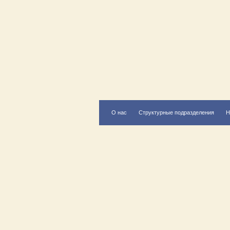
О нас
Структурные подразделения
Н
Есть вопрос?
Напишите нам
Написать