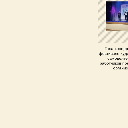
Гала-концер
фестиваля худ
самодеяте
работников пр
органи