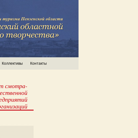
Коллективы
Контакты
т смотра-
ественной
едприятий
рганизаций