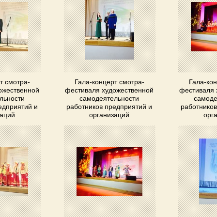
т смотра-
Гала-концерт смотра-
Гала-кон
ожественной
фестиваля художественной
фестиваля 
льности
самодеятельности
самоде
едприятий и
работников предприятий и
работников
заций
организаций
орг