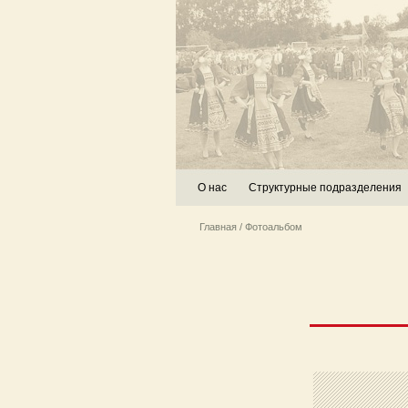
О нас
Структурные подразделения
Главная
/ Фотоальбом