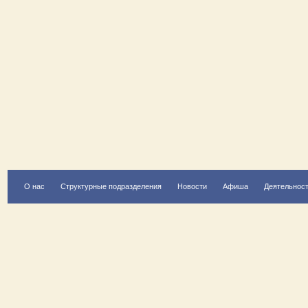
О нас
Структурные подразделения
Новости
Афиша
Деятельнос
Есть вопрос?
Напишите нам