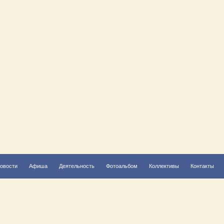
овости
Афиша
Деятельность
Фотоальбом
Коллективы
Контакты
Решаем вместе