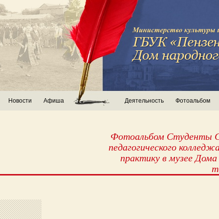
Новости
Афиша
Деятельность
Фотоальбом
Фотоальбом Студенты С
педагогического колледж
практику в музее Дома
т