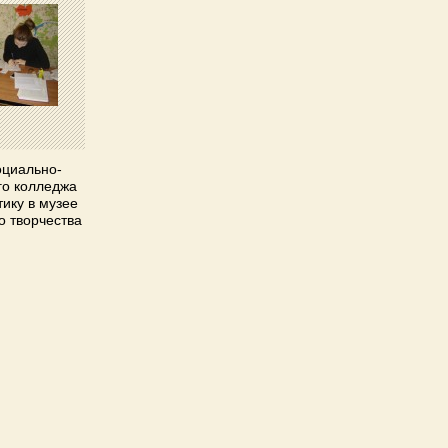
оциально-
го колледжа
тику в музее
о творчества