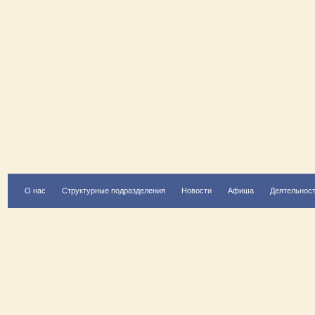
О нас
Структурные подразделения
Новости
Афиша
Деятельнос
Есть вопрос?
Напишите нам