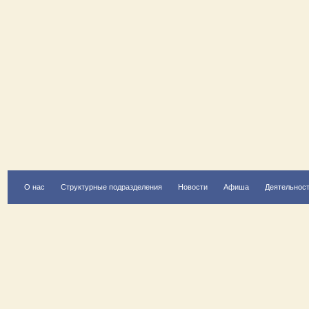
О нас
Структурные подразделения
Новости
Афиша
Деятельнос
Есть вопрос?
Напишите нам