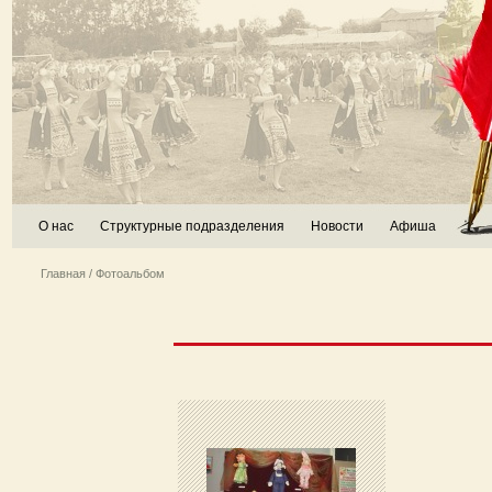
О нас
Структурные подразделения
Новости
Афиша
Главная
/ Фотоальбом