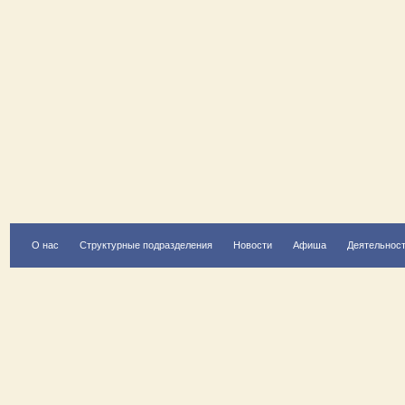
О нас
Структурные подразделения
Новости
Афиша
Деятельнос
Есть вопрос?
Напишите нам