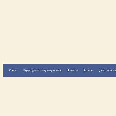
О нас
Структурные подразделения
Новости
Афиша
Деятельнос
Есть вопрос?
Напишите нам