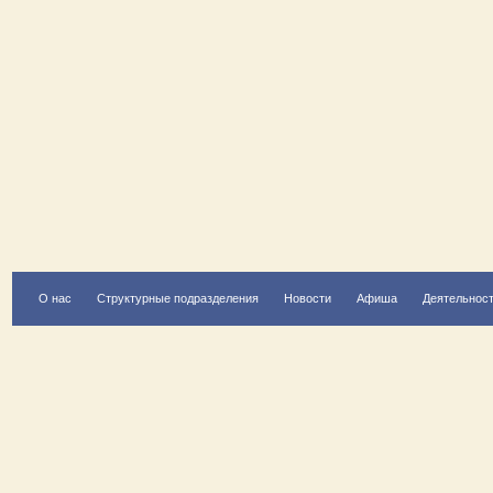
О нас
Структурные подразделения
Новости
Афиша
Деятельнос
Есть вопрос?
Напишите нам