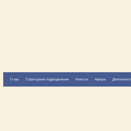
О нас
Структурные подразделения
Новости
Афиша
Деятельнос
Есть вопрос?
Напишите нам