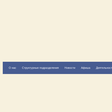
О нас
Структурные подразделения
Новости
Афиша
Деятельнос
Есть вопрос?
Напишите нам