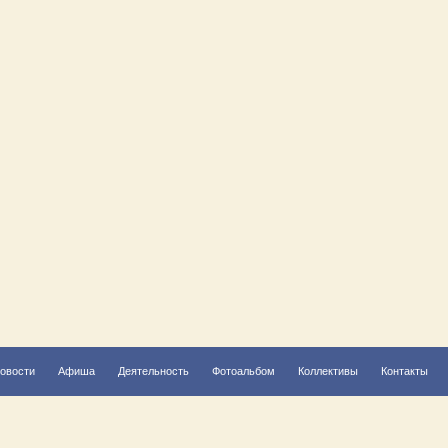
овости
Афиша
Деятельность
Фотоальбом
Коллективы
Контакты
Решаем вместе