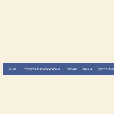
О нас
Структурные подразделения
Новости
Афиша
Деятельнос
Есть вопрос?
Напишите нам