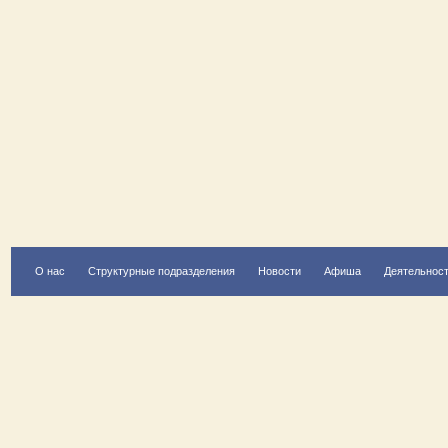
О нас
Структурные подразделения
Новости
Афиша
Деятельнос
Есть вопрос?
Напишите нам