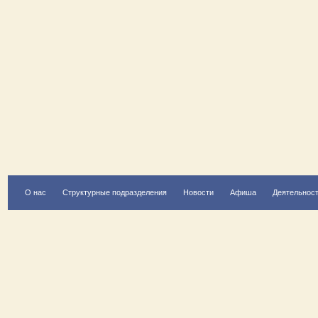
О нас
Структурные подразделения
Новости
Афиша
Деятельнос
Есть вопрос?
Напишите нам