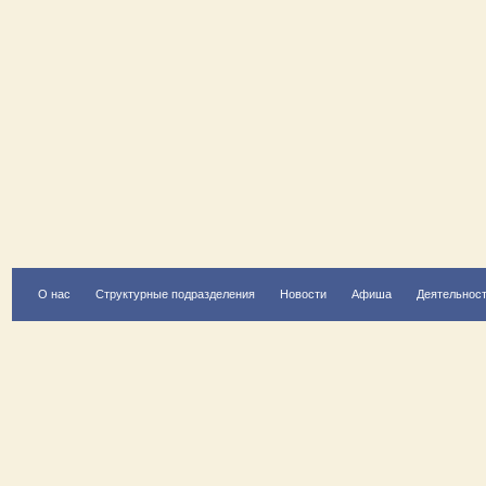
О нас
Структурные подразделения
Новости
Афиша
Деятельнос
Есть вопрос?
Напишите нам