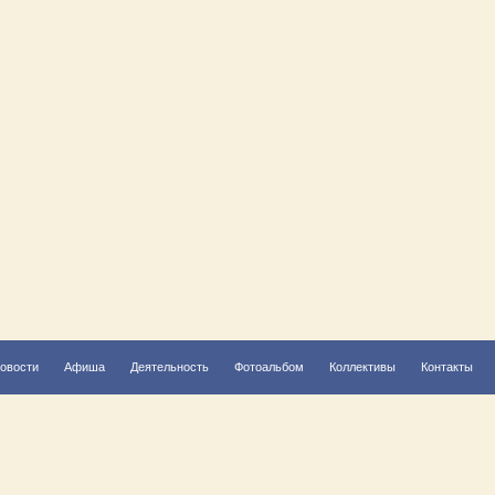
овости
Афиша
Деятельность
Фотоальбом
Коллективы
Контакты
Решаем вместе