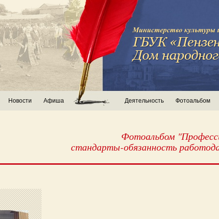
Новости
Афиша
Деятельность
Фотоальбом
Фотоальбом "Професс
стандарты-обязанность работода