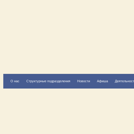
О нас
Структурные подразделения
Новости
Афиша
Деятельнос
Есть вопрос?
Напишите нам