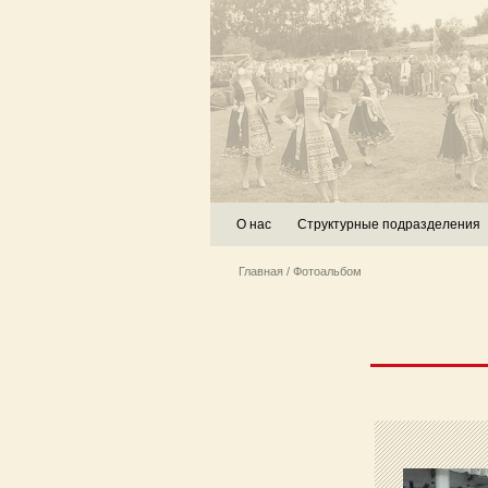
О нас
Структурные подразделения
Главная
/ Фотоальбом