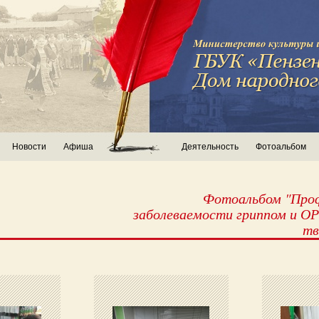
Новости
Афиша
Деятельность
Фотоальбом
Фотоальбом "Про
заболеваемости гриппом и О
тв